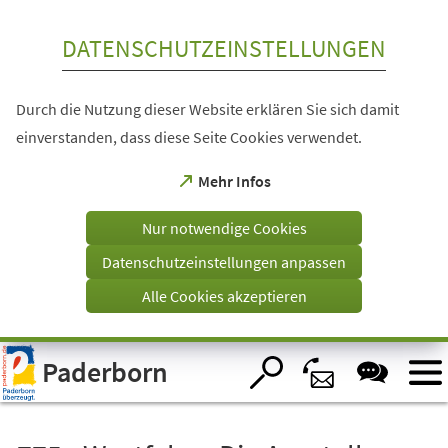
Inhalt anspringen
DATENSCHUTZEINSTELLUNGEN
Durch die Nutzung dieser Website erklären Sie sich damit
einverstanden, dass diese Seite Cookies verwendet.
(Öffnet
Mehr Infos
in
einem
Nur notwendige Cookies
neuen
Tab)
Datenschutzeinstellungen anpassen
Alle Cookies akzeptieren
Visuelle
Paderborn
Assistenzsoftware
öffnen.