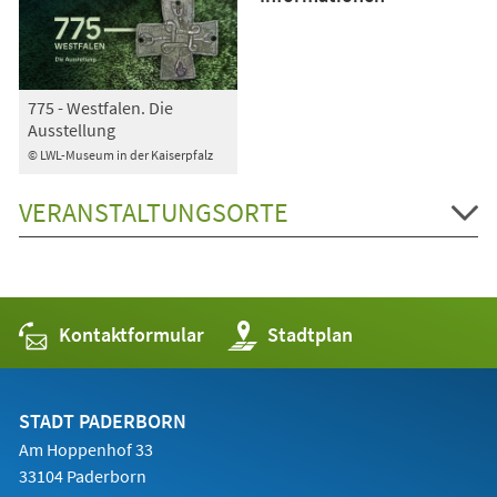
775 - Westfalen. Die
Ausstellung
© LWL-Museum in der Kaiserpfalz
VERANSTALTUNGSORTE
Kontaktformular
(Öffnet
Stadtplan
in
einem
neuen
Tab)
STADT PADERBORN
Am Hoppenhof 33
33104 Paderborn