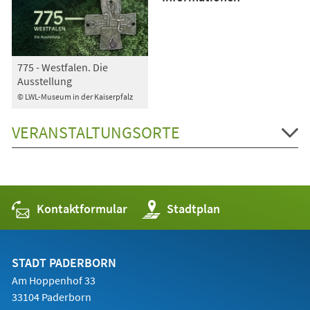
775 - Westfalen. Die
Ausstellung
© LWL-Museum in der Kaiserpfalz
VERANSTALTUNGSORTE
Kontaktformular
(Öffnet
Stadtplan
in
einem
neuen
Tab)
STADT PADERBORN
Am Hoppenhof 33
33104 Paderborn