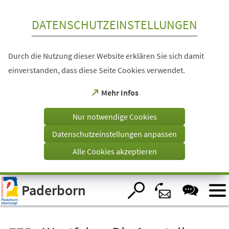
Inhalt anspringen
DATENSCHUTZEINSTELLUNGEN
Durch die Nutzung dieser Website erklären Sie sich damit
einverstanden, dass diese Seite Cookies verwendet.
(Öffnet
Mehr Infos
in
einem
Nur notwendige Cookies
neuen
Tab)
Datenschutzeinstellungen anpassen
Alle Cookies akzeptieren
Visuelle
Paderborn
Assistenzsoftware
öffnen.