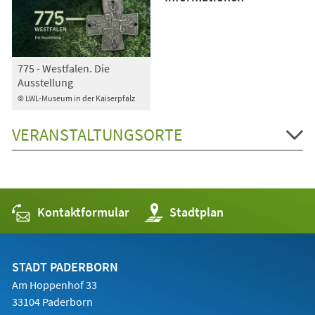
775 - Westfalen. Die
Ausstellung
© LWL-Museum in der Kaiserpfalz
VERANSTALTUNGSORTE
Kontaktformular
(Öffnet
Stadtplan
in
einem
neuen
Tab)
STADT PADERBORN
Am Hoppenhof 33
33104 Paderborn