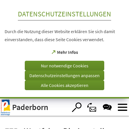
Inhalt anspringen
DATENSCHUTZEINSTELLUNGEN
Durch die Nutzung dieser Website erklären Sie sich damit
einverstanden, dass diese Seite Cookies verwendet.
(Öffnet
Mehr Infos
in
einem
Nur notwendige Cookies
neuen
Tab)
Datenschutzeinstellungen anpassen
Alle Cookies akzeptieren
Visuelle
Paderborn
Assistenzsoftware
öffnen.