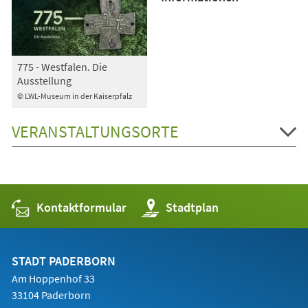
775 - Westfalen. Die
Ausstellung
© LWL-Museum in der Kaiserpfalz
VERANSTALTUNGSORTE
Kontaktformular
(Öffnet
Stadtplan
in
einem
neuen
Tab)
STADT PADERBORN
Am Hoppenhof 33
33104 Paderborn