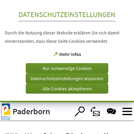
Inhalt anspringen
DATENSCHUTZEINSTELLUNGEN
Durch die Nutzung dieser Website erklären Sie sich damit
einverstanden, dass diese Seite Cookies verwendet.
(Öffnet
Mehr Infos
in
einem
Nur notwendige Cookies
neuen
Tab)
Datenschutzeinstellungen anpassen
Alle Cookies akzeptieren
Visuelle
Paderborn
Assistenzsoftware
öffnen.