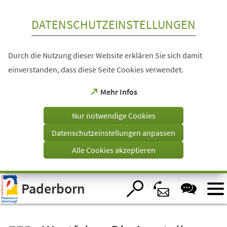
Inhalt anspringen
DATENSCHUTZEINSTELLUNGEN
Durch die Nutzung dieser Website erklären Sie sich damit
einverstanden, dass diese Seite Cookies verwendet.
(Öffnet
Mehr Infos
in
einem
Nur notwendige Cookies
neuen
Tab)
Datenschutzeinstellungen anpassen
Alle Cookies akzeptieren
Visuelle
Paderborn
Assistenzsoftware
öffnen.