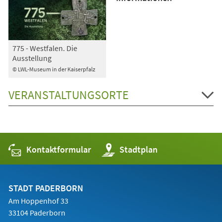
775 - Westfalen. Die
Ausstellung
© LWL-Museum in der Kaiserpfalz
VERANSTALTUNGSORTE
Kontaktformular
(Öffnet
Stadtplan
in
einem
neuen
Tab)
STADT PADERBORN
Am Hoppenhof 33
33104 Paderborn