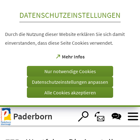
Inhalt anspringen
DATENSCHUTZEINSTELLUNGEN
Durch die Nutzung dieser Website erklären Sie sich damit
einverstanden, dass diese Seite Cookies verwendet.
(Öffnet
Mehr Infos
in
einem
Nur notwendige Cookies
neuen
Tab)
Datenschutzeinstellungen anpassen
Alle Cookies akzeptieren
Visuelle
Paderborn
Assistenzsoftware
öffnen.