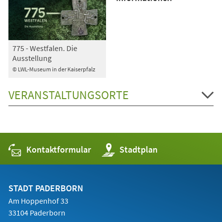
775 - Westfalen. Die
Ausstellung
© LWL-Museum in der Kaiserpfalz
VERANSTALTUNGSORTE
Kontaktformular
(Öffnet
Stadtplan
in
einem
neuen
Tab)
STADT PADERBORN
Am Hoppenhof 33
33104 Paderborn