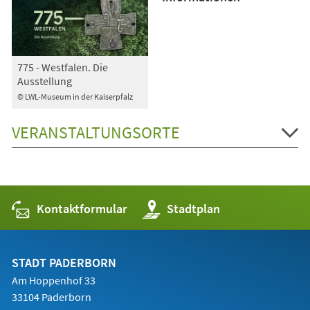
775 - Westfalen. Die
Ausstellung
© LWL-Museum in der Kaiserpfalz
VERANSTALTUNGSORTE
Kontaktformular
(Öffnet
Stadtplan
in
einem
neuen
Tab)
STADT PADERBORN
Am Hoppenhof 33
33104 Paderborn