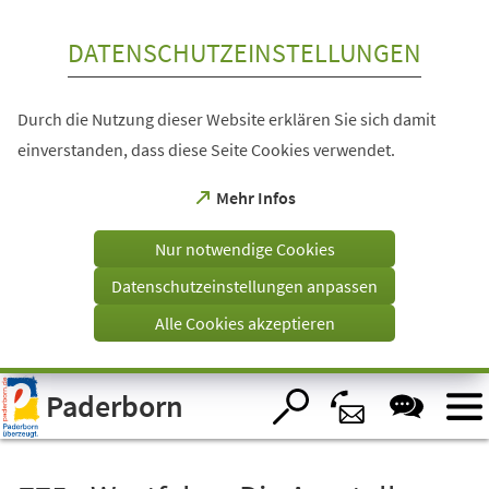
Inhalt anspringen
DATENSCHUTZEINSTELLUNGEN
Durch die Nutzung dieser Website erklären Sie sich damit
einverstanden, dass diese Seite Cookies verwendet.
(Öffnet
Mehr Infos
in
einem
Nur notwendige Cookies
neuen
Tab)
Datenschutzeinstellungen anpassen
Alle Cookies akzeptieren
Visuelle
Paderborn
Assistenzsoftware
öffnen.