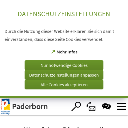
Inhalt anspringen
DATENSCHUTZEINSTELLUNGEN
Durch die Nutzung dieser Website erklären Sie sich damit
einverstanden, dass diese Seite Cookies verwendet.
(Öffnet
Mehr Infos
in
einem
Nur notwendige Cookies
neuen
Tab)
Datenschutzeinstellungen anpassen
Alle Cookies akzeptieren
Visuelle
Paderborn
Assistenzsoftware
öffnen.