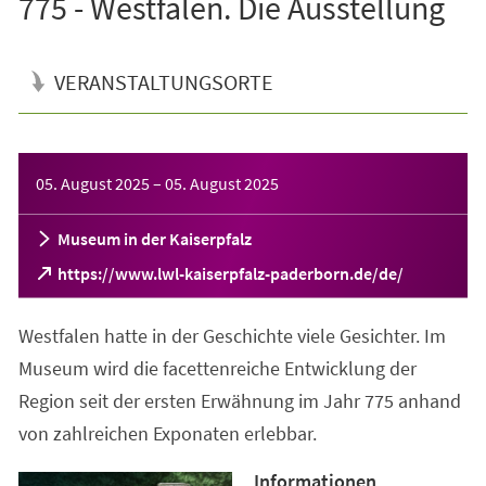
775 - Westfalen. Die Ausstellung
VERANSTALTUNGSORTE
Veranstaltungsinformationen
05. August 2025
–
05. August 2025
Museum in der Kaiserpfalz
(Öffnet
https://www.lwl-kaiserpfalz-paderborn.de/de/
in
einem
Westfalen hatte in der Geschichte viele Gesichter. Im
neuen
Tab)
Museum wird die facettenreiche Entwicklung der
Region seit der ersten Erwähnung im Jahr 775 anhand
von zahlreichen Exponaten erlebbar.
Informationen