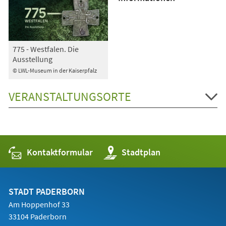
775 - Westfalen. Die
Ausstellung
© LWL-Museum in der Kaiserpfalz
VERANSTALTUNGSORTE
Kontaktformular
(Öffnet
Stadtplan
in
einem
neuen
Tab)
STADT PADERBORN
Am Hoppenhof 33
33104 Paderborn