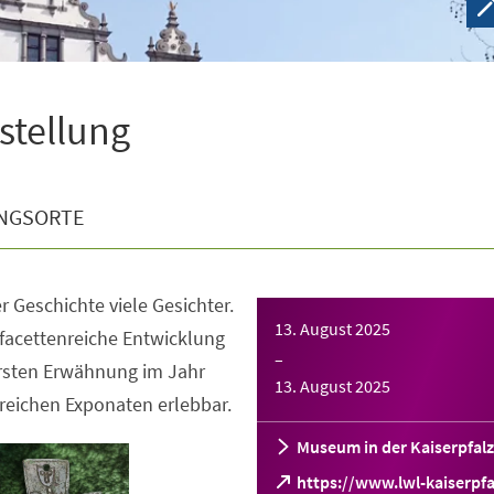
sstellung
NGSORTE
r Geschichte viele Gesichter.
13. August 2025
facettenreiche Entwicklung
–
ersten Erwähnung im Jahr
13. August 2025
reichen Exponaten erlebbar.
Museum in der Kaiserpfalz
https://www.lwl-kaiserpfa