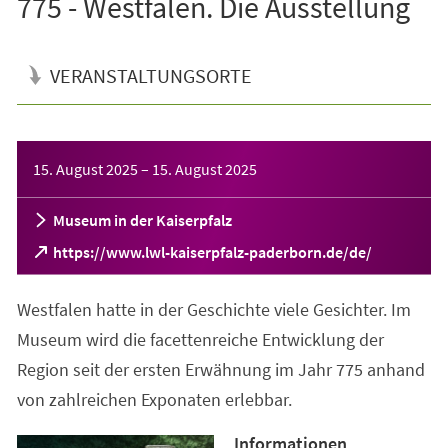
775 - Westfalen. Die Ausstellung
VERANSTALTUNGSORTE
Veranstaltungsinformationen
15. August 2025
–
15. August 2025
Museum in der Kaiserpfalz
(Öffnet
https://www.lwl-kaiserpfalz-paderborn.de/de/
in
einem
Westfalen hatte in der Geschichte viele Gesichter. Im
neuen
Tab)
Museum wird die facettenreiche Entwicklung der
Region seit der ersten Erwähnung im Jahr 775 anhand
von zahlreichen Exponaten erlebbar.
Informationen