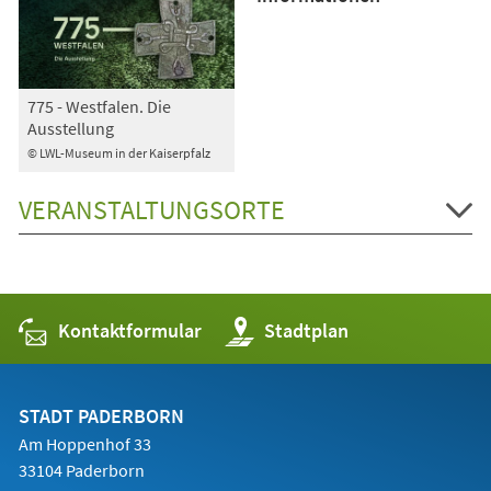
775 - Westfalen. Die
Ausstellung
© LWL-Museum in der Kaiserpfalz
VERANSTALTUNGSORTE
Kontaktformular
(Öffnet
Stadtplan
in
einem
neuen
Tab)
STADT PADERBORN
Am Hoppenhof 33
33104 Paderborn