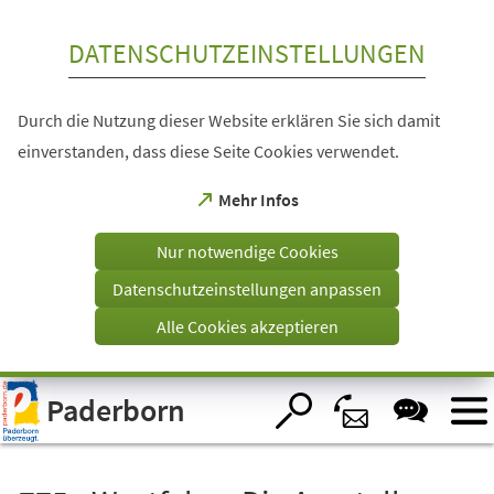
Inhalt anspringen
DATENSCHUTZEINSTELLUNGEN
Durch die Nutzung dieser Website erklären Sie sich damit
einverstanden, dass diese Seite Cookies verwendet.
(Öffnet
Mehr Infos
in
einem
Nur notwendige Cookies
neuen
Tab)
Datenschutzeinstellungen anpassen
Alle Cookies akzeptieren
Visuelle
Paderborn
Assistenzsoftware
öffnen.