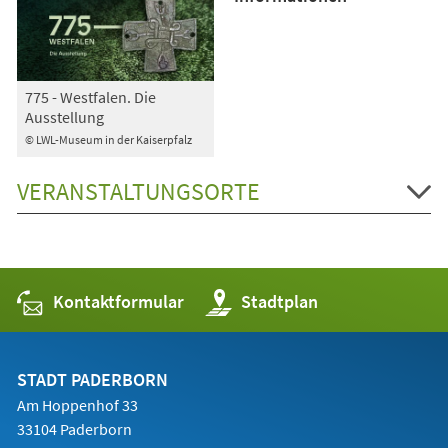
775 - Westfalen. Die
Ausstellung
© LWL-Museum in der Kaiserpfalz
VERANSTALTUNGSORTE
Kontaktformular
(Öffnet
Stadtplan
in
einem
neuen
Tab)
STADT PADERBORN
Am Hoppenhof 33
33104 Paderborn