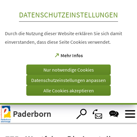
Inhalt anspringen
DATENSCHUTZEINSTELLUNGEN
Durch die Nutzung dieser Website erklären Sie sich damit
einverstanden, dass diese Seite Cookies verwendet.
(Öffnet
Mehr Infos
in
einem
Nur notwendige Cookies
neuen
Tab)
Datenschutzeinstellungen anpassen
Alle Cookies akzeptieren
Visuelle
Paderborn
Assistenzsoftware
öffnen.