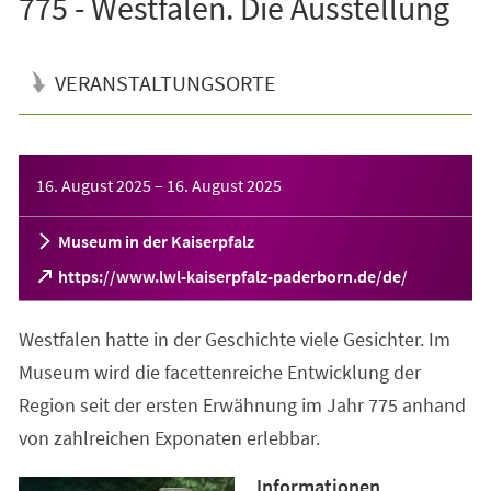
775 - Westfalen. Die Ausstellung
VERANSTALTUNGSORTE
Veranstaltungsinformationen
16. August 2025
–
16. August 2025
Museum in der Kaiserpfalz
(Öffnet
https://www.lwl-kaiserpfalz-paderborn.de/de/
in
einem
Westfalen hatte in der Geschichte viele Gesichter. Im
neuen
Tab)
Museum wird die facettenreiche Entwicklung der
Region seit der ersten Erwähnung im Jahr 775 anhand
von zahlreichen Exponaten erlebbar.
Informationen