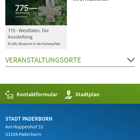
775 - Westfalen. Die
Ausstellung
© LWL-Museum in der Kaiserpfalz
VERANSTALTUNGSORTE
Kontaktformular
(Öffnet
Stadtplan
in
einem
neuen
Tab)
STADT PADERBORN
Am Hoppenhof 33
33104 Paderborn