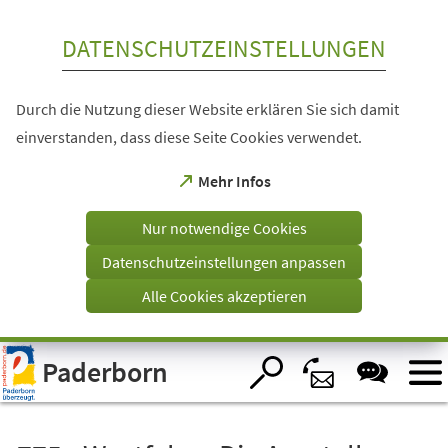
Inhalt anspringen
DATENSCHUTZEINSTELLUNGEN
Durch die Nutzung dieser Website erklären Sie sich damit
einverstanden, dass diese Seite Cookies verwendet.
(Öffnet
Mehr Infos
in
einem
Nur notwendige Cookies
neuen
Tab)
Datenschutzeinstellungen anpassen
Alle Cookies akzeptieren
Visuelle
Paderborn
Assistenzsoftware
öffnen.