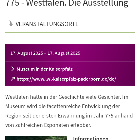
775 - Westfalen. Die Ausstellung
VERANSTALTUNGSORTE
Veranstaltungsinformationen
17. August 2025
–
17. August 2025
Museum in der Kaiserpfalz
(Öffnet
https://www.lwl-kaiserpfalz-paderborn.de/de/
in
einem
Westfalen hatte in der Geschichte viele Gesichter. Im
neuen
Tab)
Museum wird die facettenreiche Entwicklung der
Region seit der ersten Erwähnung im Jahr 775 anhand
von zahlreichen Exponaten erlebbar.
Informationen