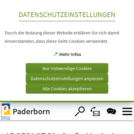
Inhalt anspringen
DATENSCHUTZEINSTELLUNGEN
Durch die Nutzung dieser Website erklären Sie sich damit
einverstanden, dass diese Seite Cookies verwendet.
(Öffnet
Mehr Infos
in
einem
Nur notwendige Cookies
neuen
Tab)
Datenschutzeinstellungen anpassen
Alle Cookies akzeptieren
Visuelle
Paderborn
Assistenzsoftware
öffnen.