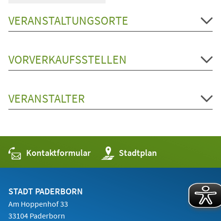
VERANSTALTUNGSORTE
VORVERKAUFSSTELLEN
VERANSTALTER
Kontaktformular
(Öffnet
Stadtplan
in
einem
neuen
Tab)
STADT PADERBORN
Am Hoppenhof 33
33104 Paderborn