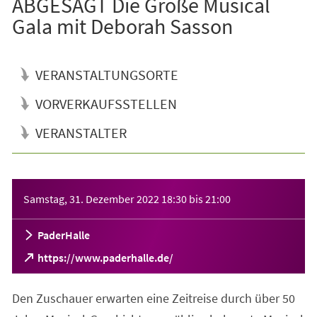
ABGESAGT Die Große Musical
Gala mit Deborah Sasson
VERANSTALTUNGSORTE
VORVERKAUFSSTELLEN
VERANSTALTER
Veranstaltungsinformationen
Samstag, 31. Dezember 2022
18:30
bis
21:00
PaderHalle
(Öffnet
https://www.paderhalle.de/
in
einem
Den Zuschauer erwarten eine Zeitreise durch über 50
neuen
Tab)