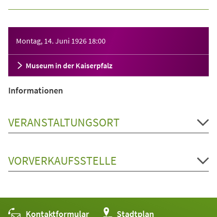
Veranstaltungsinformationen
Montag, 14. Juni 1926
18:00
Museum in der Kaiserpfalz
Informationen
VERANSTALTUNGSORT
VORVERKAUFSSTELLE
Kontaktformular
(Öffnet
Stadtplan