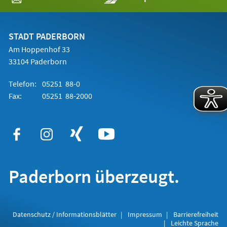
in
einem
neuen
Tab)
STADT PADERBORN
Am Hoppenhof 33
33104 Paderborn
Telefon:
05251 88-0
Fax:
05251 88-2000
Paderborn überzeugt.
Datenschutz / Informationsblätter
Impressum
Barrierefreiheit
Leichte Sprache