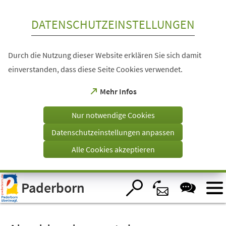
Inhalt anspringen
DATENSCHUTZEINSTELLUNGEN
Durch die Nutzung dieser Website erklären Sie sich damit
einverstanden, dass diese Seite Cookies verwendet.
(Öffnet
Mehr Infos
in
einem
Nur notwendige Cookies
neuen
Tab)
Datenschutzeinstellungen anpassen
Alle Cookies akzeptieren
Visuelle
Paderborn
Assistenzsoftware
öffnen.