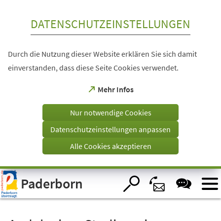
Inhalt anspringen
DATENSCHUTZEINSTELLUNGEN
Durch die Nutzung dieser Website erklären Sie sich damit
einverstanden, dass diese Seite Cookies verwendet.
(Öffnet
Mehr Infos
in
einem
Nur notwendige Cookies
neuen
Tab)
Datenschutzeinstellungen anpassen
Alle Cookies akzeptieren
Visuelle
Paderborn
Assistenzsoftware
öffnen.