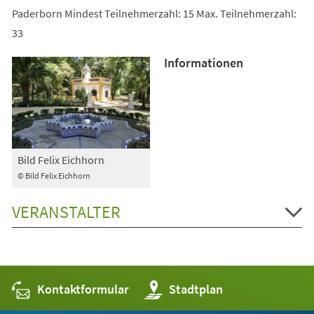
Paderborn Mindest Teilnehmerzahl: 15 Max. Teilnehmerzahl:
33
Informationen
Bild Felix Eichhorn
© Bild Felix Eichhorn
VERANSTALTER
Kontaktformular
(Öffnet
Stadtplan
in