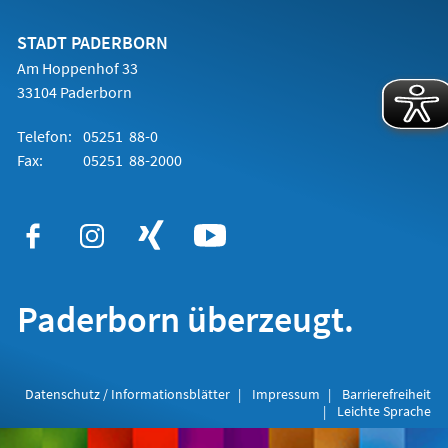
einem
neuen
Tab)
STADT PADERBORN
Am Hoppenhof 33
33104 Paderborn
Telefon:
05251 88-0
Fax:
05251 88-2000
Paderborn überzeugt.
Datenschutz / Informationsblätter
Impressum
Barrierefreiheit
Leichte Sprache