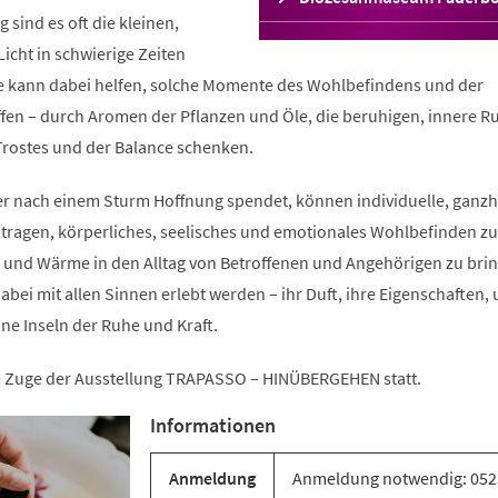
in
g sind es oft die kleinen,
einem
icht in schwierige Zeiten
neuen
e kann dabei helfen, solche Momente des Wohlbefindens und der
Tab)
fen – durch Aromen der Pflanzen und Öle, die beruhigen, innere R
rostes und der Balance schenken.
r nach einem Sturm Hoffnung spendet, können individuelle, ganzhe
ragen, körperliches, seelisches und emotionales Wohlbefinden zu
 und Wärme in den Alltag von Betroffenen und Angehörigen zu bri
abei mit allen Sinnen erlebt werden – ihr Duft, ihre Eigenschaften, 
ne Inseln der Ruhe und Kraft.
im Zuge der Ausstellung TRAPASSO – HINÜBERGEHEN statt.
Informationen
Anmeldung
Anmeldung notwendig: 052