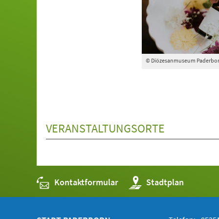
© Diözesanmuseum Paderbo
VERANSTALTUNGSORTE
Kontaktformular
(Öffnet
Stadtplan
in
einem
neuen
Tab)