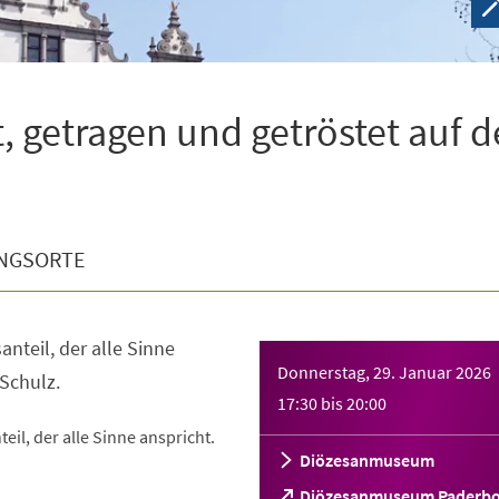
, getragen und getröstet auf d
NGSORTE
anteil, der alle Sinne
Donnerstag, 29. Januar 2026
 Schulz.
17:30
bis
20:00
teil, der alle Sinne anspricht.
Diözesanmuseum
(Öffnet
Diözesanmuseum Paderb