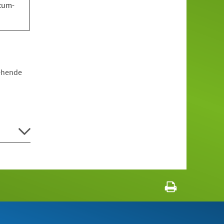
tum-
tehende