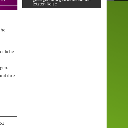
letzten Reise
uhe
itliche
ngen.
und ihre
51