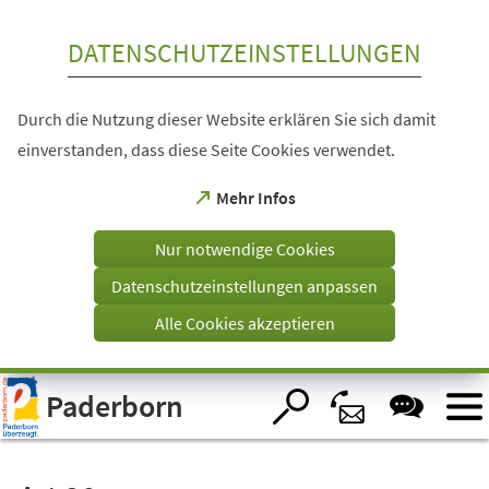
Inhalt anspringen
DATENSCHUTZEINSTELLUNGEN
Durch die Nutzung dieser Website erklären Sie sich damit
einverstanden, dass diese Seite Cookies verwendet.
(Öffnet
Mehr Infos
in
einem
Nur notwendige Cookies
neuen
Tab)
Datenschutzeinstellungen anpassen
Alle Cookies akzeptieren
Visuelle
Paderborn
Assistenzsoftware
öffnen.