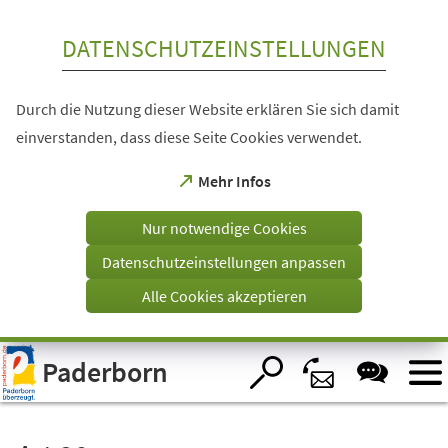
Inhalt anspringen
DATENSCHUTZEINSTELLUNGEN
Durch die Nutzung dieser Website erklären Sie sich damit
einverstanden, dass diese Seite Cookies verwendet.
(Öffnet
Mehr Infos
in
einem
Nur notwendige Cookies
neuen
Tab)
Datenschutzeinstellungen anpassen
Alle Cookies akzeptieren
Visuelle
Paderborn
Assistenzsoftware
öffnen.