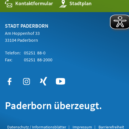
Kontaktformular
(Öffnet
Stadtplan
in
einem
neuen
Tab)
STADT PADERBORN
Am Hoppenhof 33
33104 Paderborn
Telefon:
05251 88-0
Fax:
05251 88-2000
Paderborn überzeugt.
Datenschutz / Informationsblätter
Impressum
Barrierefreiheit