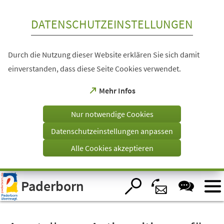
Inhalt anspringen
DATENSCHUTZEINSTELLUNGEN
Durch die Nutzung dieser Website erklären Sie sich damit
einverstanden, dass diese Seite Cookies verwendet.
(Öffnet
Mehr Infos
in
einem
Nur notwendige Cookies
neuen
Tab)
Datenschutzeinstellungen anpassen
Alle Cookies akzeptieren
Visuelle
Paderborn
Assistenzsoftware
öffnen.