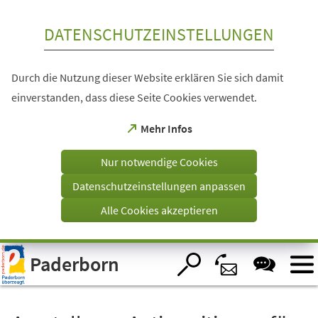
Inhalt anspringen
DATENSCHUTZEINSTELLUNGEN
Durch die Nutzung dieser Website erklären Sie sich damit
einverstanden, dass diese Seite Cookies verwendet.
(Öffnet
Mehr Infos
in
einem
Nur notwendige Cookies
neuen
Tab)
Datenschutzeinstellungen anpassen
Alle Cookies akzeptieren
Visuelle
Paderborn
Assistenzsoftware
öffnen.