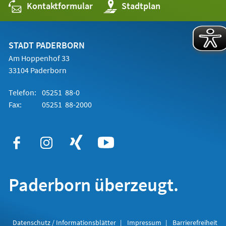
Kontaktformular
(Öffnet
Stadtplan
in
einem
neuen
Tab)
STADT PADERBORN
Am Hoppenhof 33
33104 Paderborn
Telefon:
05251 88-0
Fax:
05251 88-2000
Paderborn überzeugt.
Datenschutz / Informationsblätter
Impressum
Barrierefreiheit