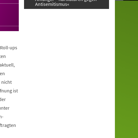
Antisemitismus«
Roll-ups
ten
aktuell,
ren
 nicht
fnung ist
der
unter
h-
tragten