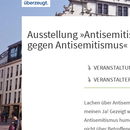
+
1
Ausstellung »Antisemiti
gegen Antisemitismus«
VERANSTALTU
VERANSTALTE
Lachen über Antisem
Veranstaltungsinformationen
meinen Ja! Gezeigt w
Antisemitismus humor
nicht über Betroffen