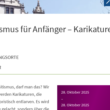
smus für Anfänger – Karikatur
NGSORTE
R
itismus, darf man das? Wir
28. Oktober 2025
erden Karikaturen, die
–
istisch entlarven. Es wird
28. Oktober 2025
e gelacht, sondern über die