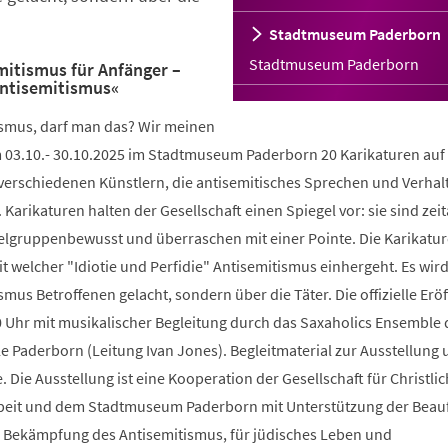
Stadtmuseum Paderborn
Stadtmuseum Paderborn
mitismus für Anfänger –
Antisemitismus«
smus, darf man das? Wir meinen
 03.10.- 30.10.2025 im Stadtmuseum Paderborn 20 Karikaturen auf 
 verschiedenen Künstlern, die antisemitisches Sprechen und Verhal
Karikaturen halten der Gesellschaft einen Spiegel vor: sie sind zeit
zielgruppenbewusst und überraschen mit einer Pointe. Die Karikatu
 welcher "Idiotie und Perfidie" Antisemitismus einhergeht. Es wird
mus Betroffenen gelacht, sondern über die Täter. Die offizielle Eröf
 Uhr mit musikalischer Begleitung durch das Saxaholics Ensemble 
 Paderborn (Leitung Ivan Jones). Begleitmaterial zur Ausstellung 
Die Ausstellung ist eine Kooperation der Gesellschaft für Christlic
it und dem Stadtmuseum Paderborn mit Unterstützung der Beauf
 Bekämpfung des Antisemitismus, für jüdisches Leben und