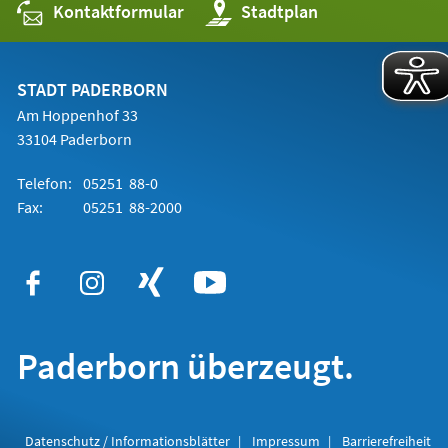
Kontaktformular
(Öffnet
Stadtplan
in
einem
neuen
Tab)
STADT PADERBORN
Am Hoppenhof 33
33104 Paderborn
Telefon:
05251 88-0
Fax:
05251 88-2000
Paderborn überzeugt.
Datenschutz / Informationsblätter
Impressum
Barrierefreiheit