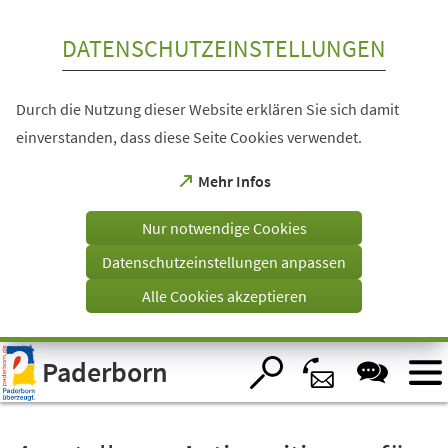
Inhalt anspringen
DATENSCHUTZEINSTELLUNGEN
Durch die Nutzung dieser Website erklären Sie sich damit
einverstanden, dass diese Seite Cookies verwendet.
(Öffnet
Mehr Infos
in
einem
Nur notwendige Cookies
neuen
Tab)
Datenschutzeinstellungen anpassen
Alle Cookies akzeptieren
Visuelle
Paderborn
Assistenzsoftware
öffnen.