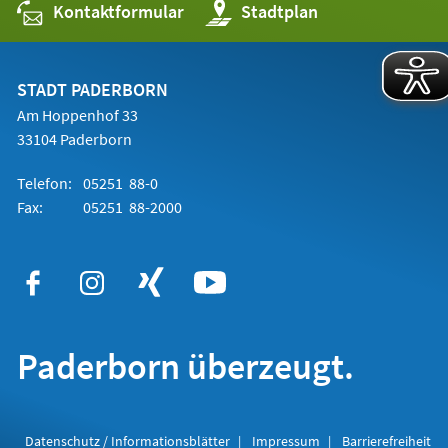
Kontaktformular
(Öffnet
Stadtplan
in
einem
neuen
Tab)
STADT PADERBORN
Am Hoppenhof 33
33104 Paderborn
Telefon:
05251 88-0
Fax:
05251 88-2000
Paderborn überzeugt.
Datenschutz / Informationsblätter
Impressum
Barrierefreiheit