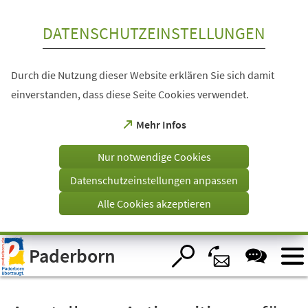
Inhalt anspringen
DATENSCHUTZEINSTELLUNGEN
Durch die Nutzung dieser Website erklären Sie sich damit
einverstanden, dass diese Seite Cookies verwendet.
(Öffnet
Mehr Infos
in
einem
Nur notwendige Cookies
neuen
Tab)
Datenschutzeinstellungen anpassen
Alle Cookies akzeptieren
Visuelle
Paderborn
Assistenzsoftware
öffnen.