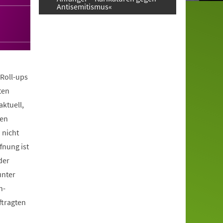
Antisemitismus«
Roll-ups
ten
aktuell,
ren
 nicht
fnung ist
der
unter
h-
tragten