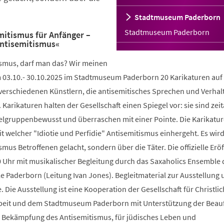
Stadtmuseum Paderborn
Stadtmuseum Paderborn
mitismus für Anfänger –
Antisemitismus«
smus, darf man das? Wir meinen
 03.10.- 30.10.2025 im Stadtmuseum Paderborn 20 Karikaturen auf 
 verschiedenen Künstlern, die antisemitisches Sprechen und Verhal
Karikaturen halten der Gesellschaft einen Spiegel vor: sie sind zeit
zielgruppenbewusst und überraschen mit einer Pointe. Die Karikatu
 welcher "Idiotie und Perfidie" Antisemitismus einhergeht. Es wird
mus Betroffenen gelacht, sondern über die Täter. Die offizielle Eröf
 Uhr mit musikalischer Begleitung durch das Saxaholics Ensemble 
 Paderborn (Leitung Ivan Jones). Begleitmaterial zur Ausstellung 
Die Ausstellung ist eine Kooperation der Gesellschaft für Christlic
it und dem Stadtmuseum Paderborn mit Unterstützung der Beauf
 Bekämpfung des Antisemitismus, für jüdisches Leben und