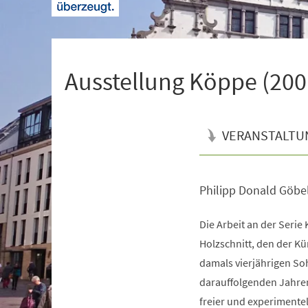
+
1
Ausstellung Köppe (20
VERANSTALTU
Philipp Donald Göbe
Veranstaltungsinformationen
Die Arbeit an der Seri
Holzschnitt, den der K
damals vierjährigen Soh
darauffolgenden Jahre
freier und experimentel