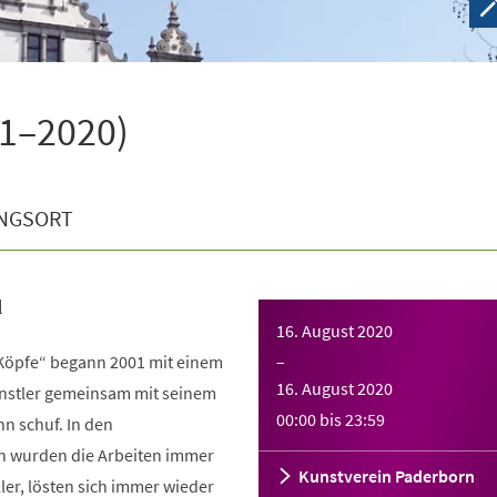
01–2020)
NGSORT
l
16. August 2020
e Köpfe“ begann 2001 mit einem
–
16. August 2020
ünstler gemeinsam mit seinem
00:00
bis
23:59
n schuf. In den
n wurden die Arbeiten immer
Kunstverein Paderborn
ler, lösten sich immer wieder