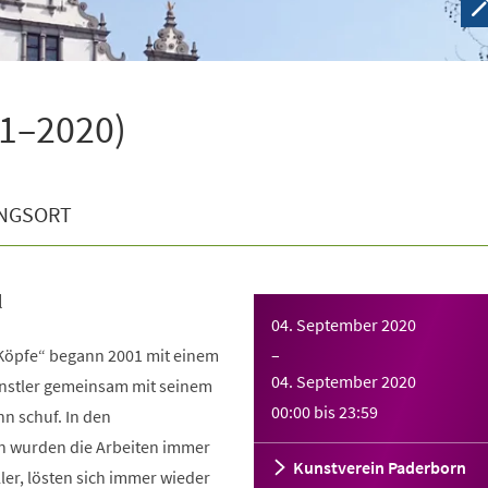
01–2020)
NGSORT
l
04. September 2020
e Köpfe“ begann 2001 mit einem
–
04. September 2020
ünstler gemeinsam mit seinem
00:00
bis
23:59
n schuf. In den
n wurden die Arbeiten immer
Kunstverein Paderborn
ler, lösten sich immer wieder