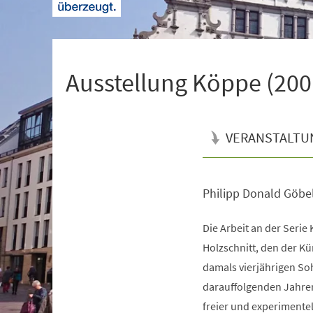
+
1
Ausstellung Köppe (20
VERANSTALTU
Philipp Donald Göbe
Veranstaltungsinformationen
Die Arbeit an der Seri
Holzschnitt, den der K
damals vierjährigen Soh
darauffolgenden Jahre
freier und experimentel