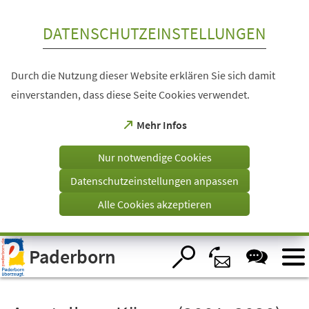
Inhalt anspringen
DATENSCHUTZEINSTELLUNGEN
Durch die Nutzung dieser Website erklären Sie sich damit
einverstanden, dass diese Seite Cookies verwendet.
(Öffnet
Mehr Infos
in
einem
Nur notwendige Cookies
neuen
Tab)
Datenschutzeinstellungen anpassen
Alle Cookies akzeptieren
Visuelle
Paderborn
Assistenzsoftware
öffnen.