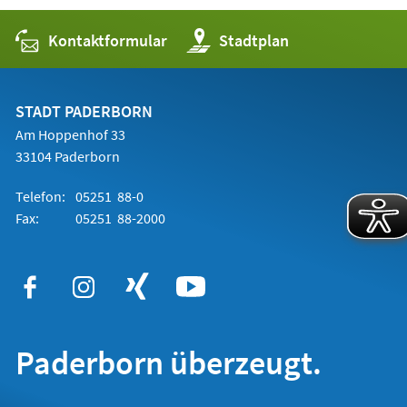
Kontaktformular
(Öffnet
Stadtplan
in
einem
neuen
Tab)
STADT PADERBORN
Am Hoppenhof 33
33104 Paderborn
Telefon:
05251 88-0
Fax:
05251 88-2000
Paderborn überzeugt.