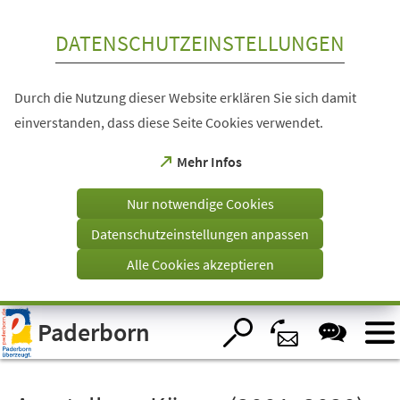
Inhalt anspringen
DATENSCHUTZEINSTELLUNGEN
Durch die Nutzung dieser Website erklären Sie sich damit
einverstanden, dass diese Seite Cookies verwendet.
(Öffnet
Mehr Infos
in
einem
Nur notwendige Cookies
neuen
Tab)
Datenschutzeinstellungen anpassen
Alle Cookies akzeptieren
Visuelle
Paderborn
Assistenzsoftware
öffnen.