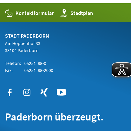
Kontaktformular
(Öffnet
Stadtplan
in
einem
neuen
Tab)
STADT PADERBORN
Am Hoppenhof 33
33104 Paderborn
Telefon:
05251 88-0
Fax:
05251 88-2000
Paderborn überzeugt.