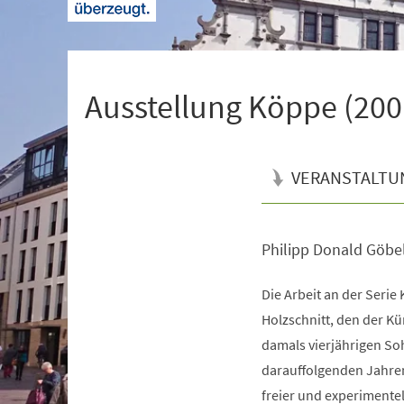
+
1
Ausstellung Köppe (20
VERANSTALTU
Philipp Donald Göbe
Veranstaltungsinformationen
Die Arbeit an der Seri
Holzschnitt, den der K
damals vierjährigen Soh
darauffolgenden Jahre
freier und experimentel