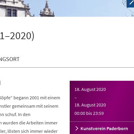
01–2020)
NGSORT
l
18. August 2020
e Köpfe“ begann 2001 mit einem
–
18. August 2020
ünstler gemeinsam mit seinem
00:00
bis
23:59
n schuf. In den
n wurden die Arbeiten immer
Kunstverein Paderborn
ler, lösten sich immer wieder