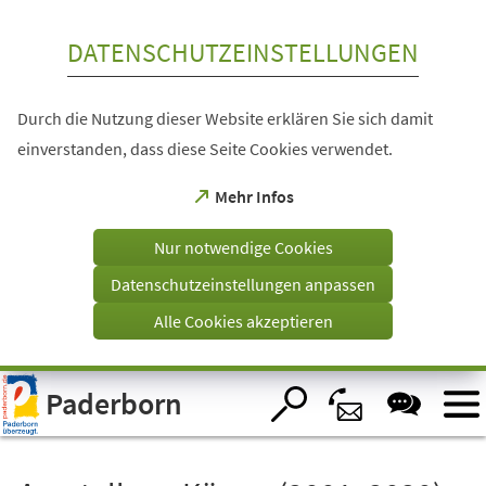
Inhalt anspringen
DATENSCHUTZEINSTELLUNGEN
Durch die Nutzung dieser Website erklären Sie sich damit
einverstanden, dass diese Seite Cookies verwendet.
(Öffnet
Mehr Infos
in
einem
Nur notwendige Cookies
neuen
Tab)
Datenschutzeinstellungen anpassen
Alle Cookies akzeptieren
Visuelle
Paderborn
Assistenzsoftware
öffnen.