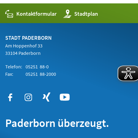
Kontaktformular
(Öffnet
Stadtplan
in
einem
neuen
Tab)
STADT PADERBORN
Am Hoppenhof 33
33104 Paderborn
Telefon:
05251 88-0
Fax:
05251 88-2000
Paderborn überzeugt.