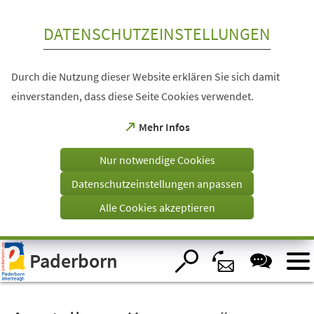
Inhalt anspringen
DATENSCHUTZEINSTELLUNGEN
Durch die Nutzung dieser Website erklären Sie sich damit
einverstanden, dass diese Seite Cookies verwendet.
(Öffnet
Mehr Infos
in
einem
Nur notwendige Cookies
neuen
Tab)
Datenschutzeinstellungen anpassen
Alle Cookies akzeptieren
Visuelle
Paderborn
Assistenzsoftware
öffnen.