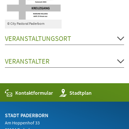
© City Pastoral Paderborn
VERANSTALTUNGSORT
VERANSTALTER
Kontaktformular
(Öffnet
Stadtplan
in
einem
neuen
Tab)
STADT PADERBORN
Am Hoppenhof 33