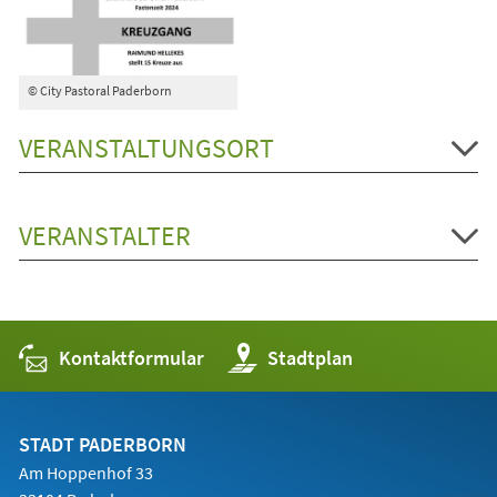
© City Pastoral Paderborn
VERANSTALTUNGSORT
VERANSTALTER
Kontaktformular
(Öffnet
Stadtplan
in
einem
neuen
Tab)
STADT PADERBORN
Am Hoppenhof 33