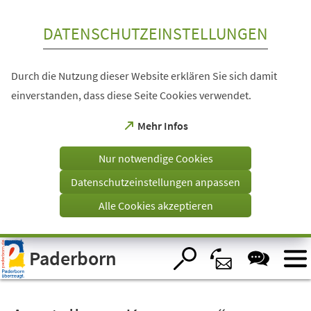
Inhalt anspringen
DATENSCHUTZEINSTELLUNGEN
Durch die Nutzung dieser Website erklären Sie sich damit
einverstanden, dass diese Seite Cookies verwendet.
(Öffnet
Mehr Infos
in
einem
Nur notwendige Cookies
neuen
Tab)
Datenschutzeinstellungen anpassen
Alle Cookies akzeptieren
Visuelle
Paderborn
Assistenzsoftware
öffnen.