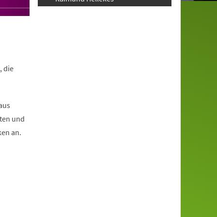
, die
aus
sten und
ken an.