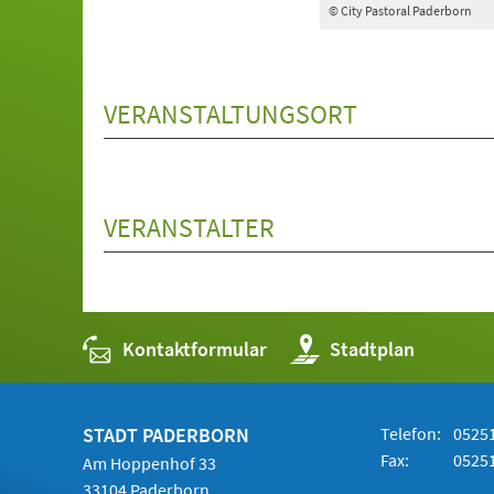
© City Pastoral Paderborn
VERANSTALTUNGSORT
VERANSTALTER
Kontaktformular
(Öffnet
Stadtplan
in
einem
neuen
Tab)
STADT PADERBORN
Telefon:
05251
Fax:
05251
Am Hoppenhof 33
33104 Paderborn