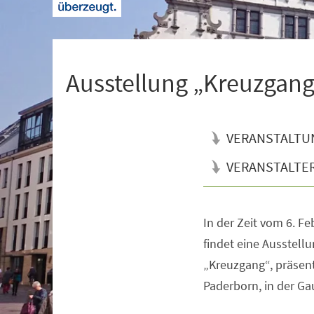
+
1
Ausstellung „Kreuzgan
VERANSTALTU
VERANSTALTE
In der Zeit vom 6. F
Veranstaltungsinformationen
findet eine Ausstel
„Kreuzgang“, präsenti
Paderborn, in der Gau