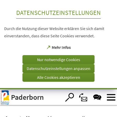
Inhalt anspringen
DATENSCHUTZEINSTELLUNGEN
Durch die Nutzung dieser Website erklären Sie sich damit
einverstanden, dass diese Seite Cookies verwendet.
(Öffnet
Mehr Infos
in
einem
Nur notwendige Cookies
neuen
Tab)
Datenschutzeinstellungen anpassen
Alle Cookies akzeptieren
Visuelle
Paderborn
Assistenzsoftware
öffnen.