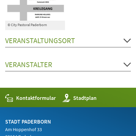
© City Pastoral Paderborn
VERANSTALTUNGSORT
VERANSTALTER
Kontaktformular
(Öffnet
Stadtplan
in
einem
neuen
Tab)
STADT PADERBORN
Am Hoppenhof 33