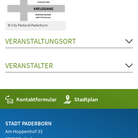
© City Pastoral Paderborn
VERANSTALTUNGSORT
VERANSTALTER
Kontaktformular
(Öffnet
Stadtplan
in
einem
neuen
Tab)
STADT PADERBORN
Am Hoppenhof 33