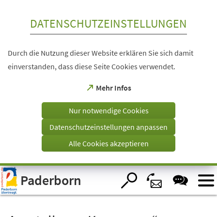
Inhalt anspringen
DATENSCHUTZEINSTELLUNGEN
Durch die Nutzung dieser Website erklären Sie sich damit
einverstanden, dass diese Seite Cookies verwendet.
(Öffnet
Mehr Infos
in
einem
Nur notwendige Cookies
neuen
Tab)
Datenschutzeinstellungen anpassen
Alle Cookies akzeptieren
Visuelle
Paderborn
Assistenzsoftware
öffnen.