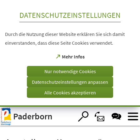
Inhalt anspringen
DATENSCHUTZEINSTELLUNGEN
Durch die Nutzung dieser Website erklären Sie sich damit
einverstanden, dass diese Seite Cookies verwendet.
(Öffnet
Mehr Infos
in
einem
Nur notwendige Cookies
neuen
Tab)
Datenschutzeinstellungen anpassen
Alle Cookies akzeptieren
Visuelle
Paderborn
Assistenzsoftware
öffnen.