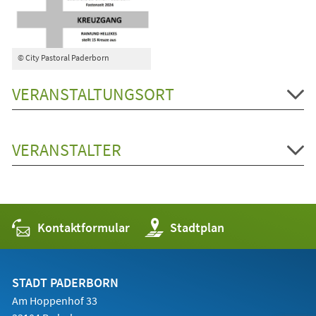
© City Pastoral Paderborn
VERANSTALTUNGSORT
VERANSTALTER
Kontaktformular
(Öffnet
Stadtplan
in
einem
neuen
Tab)
STADT PADERBORN
Am Hoppenhof 33