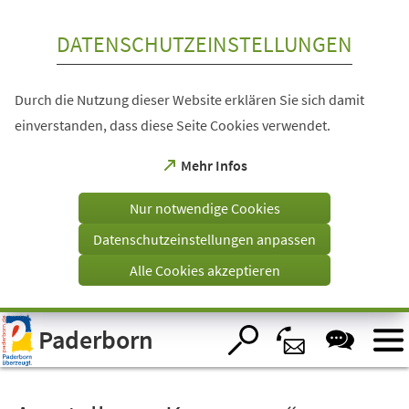
Inhalt anspringen
DATENSCHUTZEINSTELLUNGEN
Durch die Nutzung dieser Website erklären Sie sich damit
einverstanden, dass diese Seite Cookies verwendet.
(Öffnet
Mehr Infos
in
einem
Nur notwendige Cookies
neuen
Tab)
Datenschutzeinstellungen anpassen
Alle Cookies akzeptieren
Visuelle
Paderborn
Assistenzsoftware
öffnen.