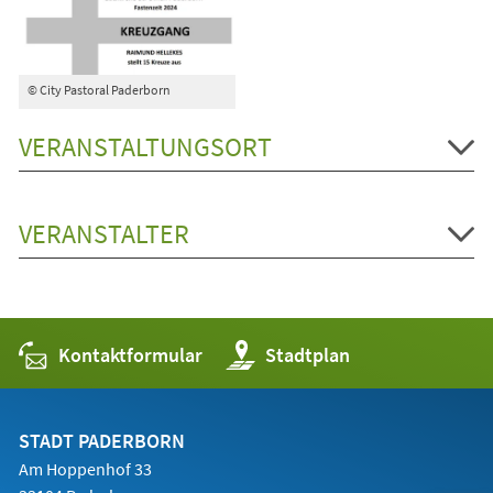
© City Pastoral Paderborn
VERANSTALTUNGSORT
VERANSTALTER
Kontaktformular
(Öffnet
Stadtplan
in
einem
neuen
Tab)
STADT PADERBORN
Am Hoppenhof 33