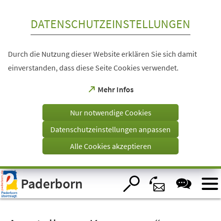
Inhalt anspringen
DATENSCHUTZEINSTELLUNGEN
Durch die Nutzung dieser Website erklären Sie sich damit
einverstanden, dass diese Seite Cookies verwendet.
(Öffnet
Mehr Infos
in
einem
Nur notwendige Cookies
neuen
Tab)
Datenschutzeinstellungen anpassen
Alle Cookies akzeptieren
Visuelle
Paderborn
Assistenzsoftware
öffnen.