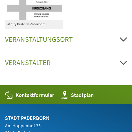
© City Pastoral Paderborn
VERANSTALTUNGSORT
VERANSTALTER
Kontaktformular
(Öffnet
Stadtplan
in
einem
neuen
Tab)
STADT PADERBORN
Am Hoppenhof 33