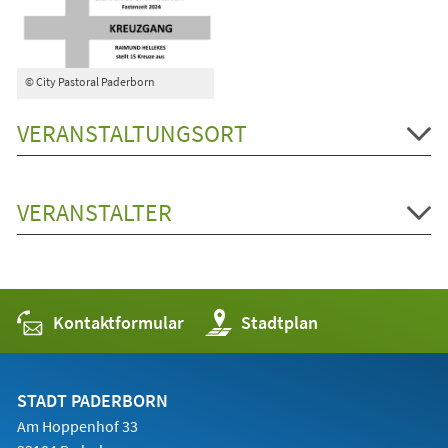
© City Pastoral Paderborn
VERANSTALTUNGSORT
VERANSTALTER
Kontaktformular
(Öffnet
Stadtplan
in
einem
neuen
Tab)
STADT PADERBORN
Am Hoppenhof 33