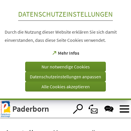
Inhalt anspringen
DATENSCHUTZEINSTELLUNGEN
Durch die Nutzung dieser Website erklären Sie sich damit
einverstanden, dass diese Seite Cookies verwendet.
(Öffnet
Mehr Infos
in
einem
Nur notwendige Cookies
neuen
Tab)
Datenschutzeinstellungen anpassen
Alle Cookies akzeptieren
Visuelle
Paderborn
Assistenzsoftware
öffnen.