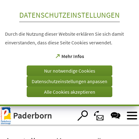
Inhalt anspringen
DATENSCHUTZEINSTELLUNGEN
Durch die Nutzung dieser Website erklären Sie sich damit
einverstanden, dass diese Seite Cookies verwendet.
(Öffnet
Mehr Infos
in
einem
Nur notwendige Cookies
neuen
Tab)
Datenschutzeinstellungen anpassen
Alle Cookies akzeptieren
Visuelle
Paderborn
Assistenzsoftware
öffnen.