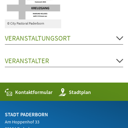
© City Pastoral Paderborn
VERANSTALTUNGSORT
VERANSTALTER
Kontaktformular
(Öffnet
Stadtplan
in
einem
neuen
Tab)
STADT PADERBORN
Am Hoppenhof 33