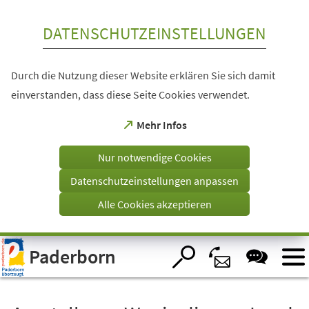
Inhalt anspringen
DATENSCHUTZEINSTELLUNGEN
Durch die Nutzung dieser Website erklären Sie sich damit
einverstanden, dass diese Seite Cookies verwendet.
(Öffnet
Mehr Infos
in
einem
Nur notwendige Cookies
neuen
Tab)
Datenschutzeinstellungen anpassen
Alle Cookies akzeptieren
Visuelle
Paderborn
Assistenzsoftware
öffnen.