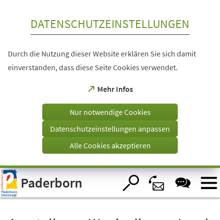
Inhalt anspringen
DATENSCHUTZEINSTELLUNGEN
Durch die Nutzung dieser Website erklären Sie sich damit
einverstanden, dass diese Seite Cookies verwendet.
(Öffnet
Mehr Infos
in
einem
Nur notwendige Cookies
neuen
Tab)
Datenschutzeinstellungen anpassen
Alle Cookies akzeptieren
Visuelle
Paderborn
Assistenzsoftware
öffnen.