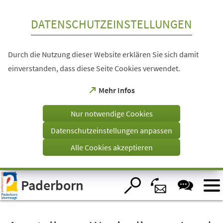
Inhalt anspringen
DATENSCHUTZEINSTELLUNGEN
Durch die Nutzung dieser Website erklären Sie sich damit
einverstanden, dass diese Seite Cookies verwendet.
(Öffnet
Mehr Infos
in
einem
Nur notwendige Cookies
neuen
Tab)
Datenschutzeinstellungen anpassen
Alle Cookies akzeptieren
Visuelle
Paderborn
Assistenzsoftware
öffnen.