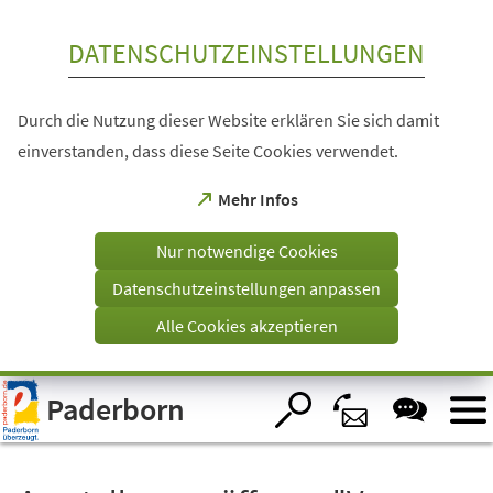
Inhalt anspringen
DATENSCHUTZEINSTELLUNGEN
Durch die Nutzung dieser Website erklären Sie sich damit
einverstanden, dass diese Seite Cookies verwendet.
(Öffnet
Mehr Infos
in
einem
Nur notwendige Cookies
neuen
Tab)
Datenschutzeinstellungen anpassen
Alle Cookies akzeptieren
Visuelle
Paderborn
Assistenzsoftware
öffnen.