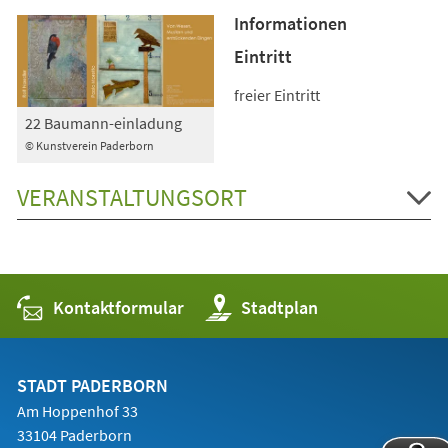
Informationen
Eintritt
freier Eintritt
22 Baumann-einladung
© Kunstverein Paderborn
VERANSTALTUNGSORT
Kontaktformular
(Öffnet
Stadtplan
in
einem
neuen
Tab)
STADT PADERBORN
Am Hoppenhof 33
33104 Paderborn