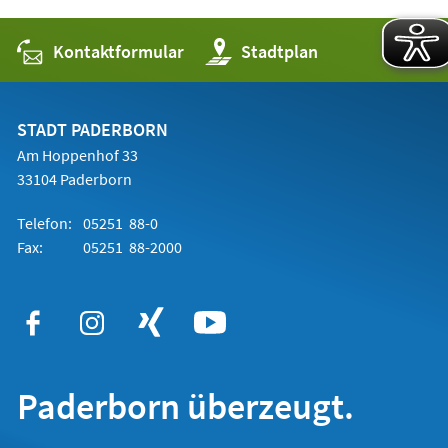
Kontaktformular
(Öffnet
Stadtplan
in
einem
neuen
Tab)
STADT PADERBORN
Am Hoppenhof 33
33104 Paderborn
Telefon:
05251 88-0
Fax:
05251 88-2000
Paderborn überzeugt.