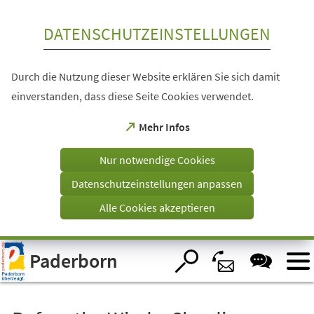
Inhalt anspringen
DATENSCHUTZEINSTELLUNGEN
Durch die Nutzung dieser Website erklären Sie sich damit
einverstanden, dass diese Seite Cookies verwendet.
(Öffnet
Mehr Infos
in
einem
Nur notwendige Cookies
neuen
Tab)
Datenschutzeinstellungen anpassen
Alle Cookies akzeptieren
Visuelle
Paderborn
Assistenzsoftware
öffnen.