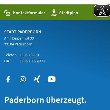
Kontaktformular
(Öffnet
Stadtplan
in
einem
neuen
Tab)
STADT PADERBORN
Am Hoppenhof 33
33104 Paderborn
Telefon:
05251 88-0
Fax:
05251 88-2000
Paderborn überzeugt.