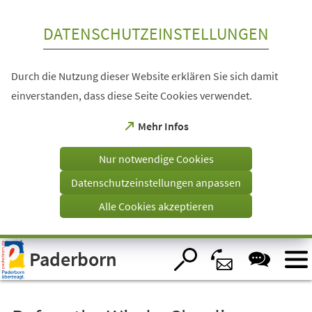
Inhalt anspringen
DATENSCHUTZEINSTELLUNGEN
Durch die Nutzung dieser Website erklären Sie sich damit
einverstanden, dass diese Seite Cookies verwendet.
(Öffnet
Mehr Infos
in
einem
Nur notwendige Cookies
neuen
Tab)
Datenschutzeinstellungen anpassen
Alle Cookies akzeptieren
Visuelle
Paderborn
Assistenzsoftware
öffnen.