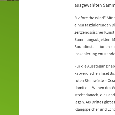
ausgewählten Samm
"Before the Wind" öff
einen faszinierenden D
zeitgenössischer Kuns
Sammlungsobjekten. Mi
Soundinstallationen zu
Inszenierung entstande
Für die Ausstellung ha
kapverdischen Insel Boa
roten Steinwüste – Gesc
damit das Wehen des Win
strebt danach, die Land
legen. Als Drittes gibt 
Klangspeicher und Echo