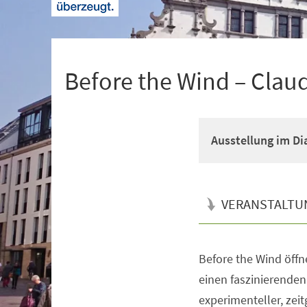
+
1
Before the Wind – Clau
Ausstellung im D
VERANSTALTU
Before the Wind öff
Veranstaltungsinformationen
einen faszinierenden
experimenteller, zei