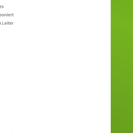
es
poniert
 Leiter