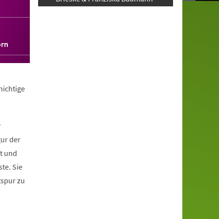
orn
hichtige
r
gur der
it und
te. Sie
tspur zu