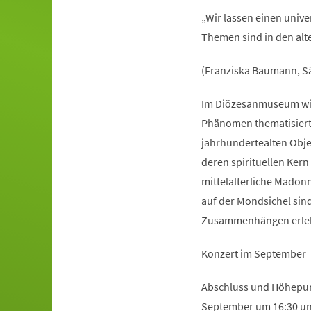
„Wir lassen einen univ
Themen sind in den alte
(Franziska Baumann, Sä
Im Diözesanmuseum wird
Phänomen thematisiert.
jahrhundertealten Obje
deren spirituellen Ker
mittelalterliche Madon
auf der Mondsichel sin
Zusammenhängen erle
Konzert im September
Abschluss und Höhepunk
September um 16:30 und