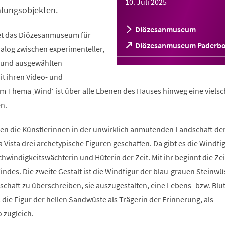
10. Juli 2025
lungsobjekten.
Diözesanmuseum
net das Diözesanmuseum für
(Öffnet
Diözesanmuseum Paderb
ialog zwischen experimenteller,
in
t und ausgewählten
einem
neuen
t ihren Video- und
Tab)
m Thema ‚Wind‘ ist über alle Ebenen des Hauses hinweg eine vielsc
n.
ben die Künstlerinnen in der unwirklich anmutenden Landschaft de
 Vista drei archetypische Figuren geschaffen. Da gibt es die Windfi
hwindigkeitswächterin und Hüterin der Zeit. Mit ihr beginnt die Ze
des. Die zweite Gestalt ist die Windfigur der blau-grauen Steinwüs
schaft zu überschreiben, sie auszugestalten, eine Lebens- bzw. Blu
es die Figur der hellen Sandwüste als Trägerin der Erinnerung, als
 zugleich.