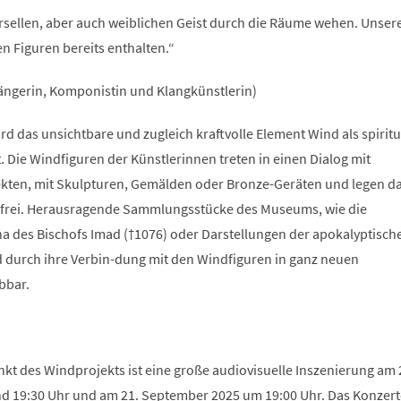
ersellen, aber auch weiblichen Geist durch die Räume wehen. Unser
n Figuren bereits enthalten.“
ngerin, Komponistin und Klangkünstlerin)
 das unsichtbare und zugleich kraftvolle Element Wind als spiritu
 Die Windfiguren der Künstlerinnen treten in einen Dialog mit
kten, mit Skulpturen, Gemälden oder Bronze-Geräten und legen d
n frei. Herausragende Sammlungsstücke des Museums, wie die
na des Bischofs Imad (†1076) oder Darstellungen der apokalyptisch
d durch ihre Verbin-dung mit den Windfiguren in ganz neuen
bbar.
t des Windprojekts ist eine große audiovisuelle Inszenierung am 
 19:30 Uhr und am 21. September 2025 um 19:00 Uhr. Das Konzert