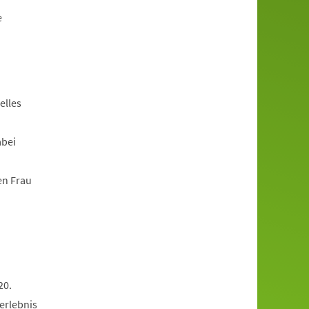
e
elles
abei
en Frau
20.
erlebnis