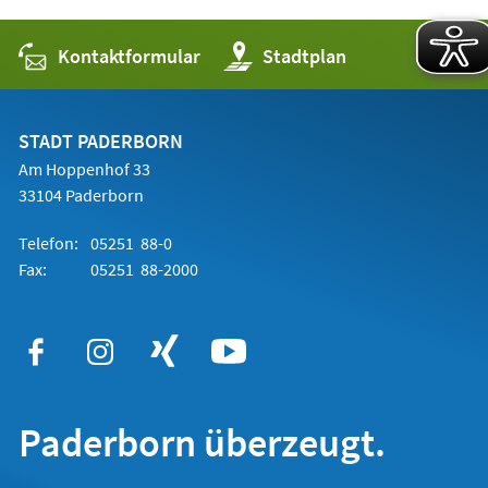
Kontaktformular
(Öffnet
Stadtplan
in
einem
neuen
Tab)
STADT PADERBORN
Am Hoppenhof 33
33104 Paderborn
Telefon:
05251 88-0
Fax:
05251 88-2000
Paderborn überzeugt.