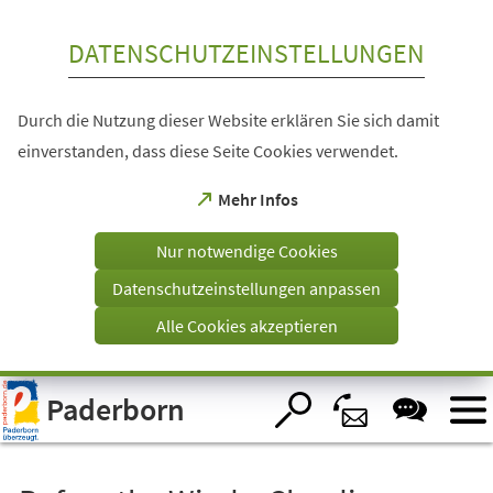
Inhalt anspringen
DATENSCHUTZEINSTELLUNGEN
Durch die Nutzung dieser Website erklären Sie sich damit
einverstanden, dass diese Seite Cookies verwendet.
(Öffnet
Mehr Infos
in
einem
Nur notwendige Cookies
neuen
Tab)
Datenschutzeinstellungen anpassen
Alle Cookies akzeptieren
Visuelle
Paderborn
Assistenzsoftware
öffnen.