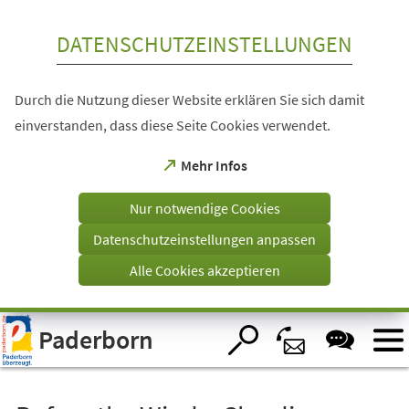
Inhalt anspringen
DATENSCHUTZEINSTELLUNGEN
Durch die Nutzung dieser Website erklären Sie sich damit
einverstanden, dass diese Seite Cookies verwendet.
(Öffnet
Mehr Infos
in
einem
Nur notwendige Cookies
neuen
Tab)
Datenschutzeinstellungen anpassen
Alle Cookies akzeptieren
Visuelle
Paderborn
Assistenzsoftware
öffnen.