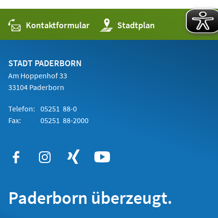
Kontaktformular
(Öffnet
Stadtplan
in
einem
neuen
Tab)
STADT PADERBORN
Am Hoppenhof 33
33104 Paderborn
Telefon:
05251 88-0
Fax:
05251 88-2000
Paderborn überzeugt.