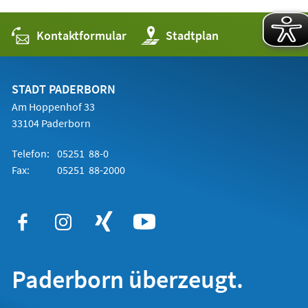
Kontaktformular
(Öffnet
Stadtplan
in
einem
neuen
Tab)
STADT PADERBORN
Am Hoppenhof 33
33104 Paderborn
Telefon:
05251 88-0
Fax:
05251 88-2000
Paderborn überzeugt.