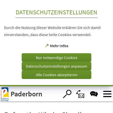
Inhalt anspringen
DATENSCHUTZEINSTELLUNGEN
Durch die Nutzung dieser Website erklären Sie sich damit
einverstanden, dass diese Seite Cookies verwendet.
(Öffnet
Mehr Infos
in
einem
Nur notwendige Cookies
neuen
Tab)
Datenschutzeinstellungen anpassen
Alle Cookies akzeptieren
Visuelle
Paderborn
Assistenzsoftware
öffnen.